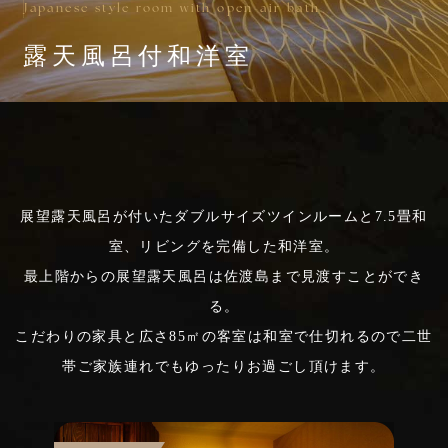
Japanese style room with open-air bath
露天風呂付和洋室
展望露天風呂が付いたダブルサイズツインルームと7.5畳和
室、リビングを完備した和洋室。
最上階からの展望露天風呂は佐渡島まで見渡すことができ
る。
こだわりの家具と広さ85㎡の客室は和室で仕切れるので
二世
帯ご家族連れでもゆったりお過ごし頂けます。