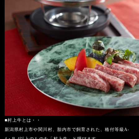
■村上牛とは・・
新潟県村上市や関川村、胎内市で飼育された、格付等級A-
4・B-4以上のものを「村上牛」と呼びます。