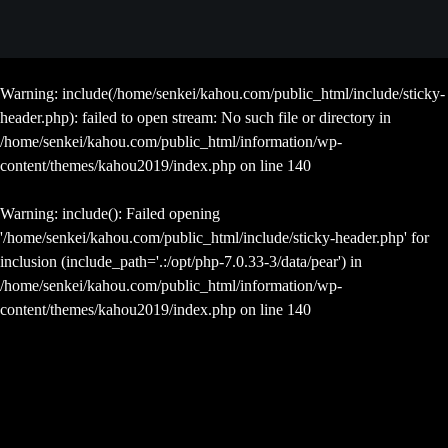
Warning
: include(/home/senkei/kahou.com/public_html/include/sticky-
header.php): failed to open stream: No such file or directory in
/home/senkei/kahou.com/public_html/information/wp-
content/themes/kahou2019/index.php
on line
140
Warning
: include(): Failed opening
'/home/senkei/kahou.com/public_html/include/sticky-header.php' for
inclusion (include_path='.:/opt/php-7.0.33-3/data/pear') in
/home/senkei/kahou.com/public_html/information/wp-
content/themes/kahou2019/index.php
on line
140