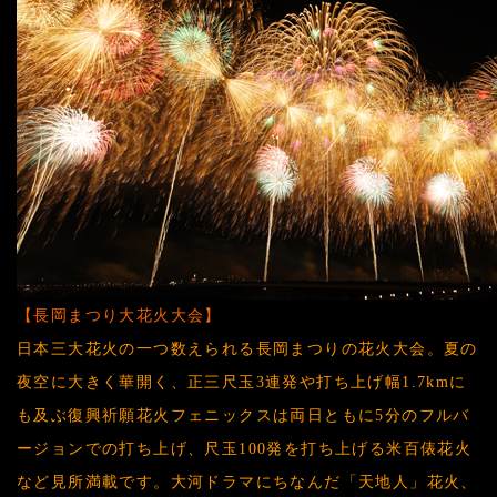
【長岡まつり大花火大会】
日本三大花火の一つ数えられる長岡まつりの花火大会。夏の
夜空に大きく華開く、正三尺玉3連発や打ち上げ幅1.7kmに
も及ぶ復興祈願花火フェニックスは両日ともに5分のフルバ
ージョンでの打ち上げ、尺玉100発を打ち上げる米百俵花火
など見所満載です。大河ドラマにちなんだ「天地人」花火、