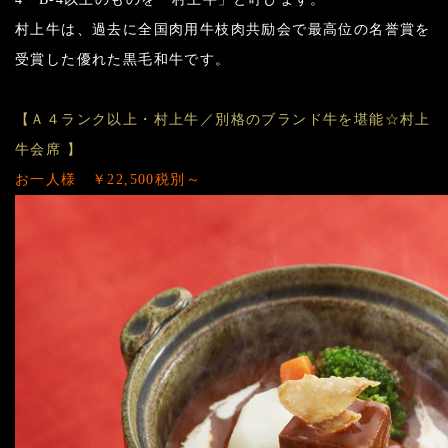
村上牛は、過去に全国肉用牛枝肉共励会で最高位の名誉賞を
受賞した優れた黒毛和牛です。
【Ａ４ランク以上・村上牛／別格のブランド牛を堪能☆村上
牛会席 】
お一人様 ￥22,500税別～