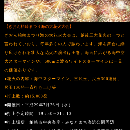
【ぎおん柏崎まつり海の大花火大会】
ぎおん柏崎まつり海の大花火大会は、越後三大花火の一つと
言われていおり、毎年多くの人で賑わいます。海を舞台に繰
り広げられる壮大な花火の演出は圧巻。海面に広がる海中空
大スターマインや、600mに渡るワイドスターマインは一見
の価値ありです。
●花火の内容：海中スターマイン、三尺玉、尺玉300連発、
尺玉100発一斉打ち上げ等
●打上数：約15,000発
■開催日：平成29年7月26日（水）
■打上予定時間：19：30～21：10
■打上場所：柏崎市中央海岸・みなとまち海浜公園周辺