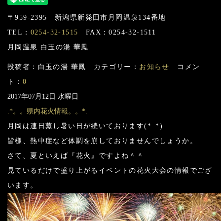
〒959-2395 新潟県新発田市月岡温泉134番地
TEL：
0254-32-1515
FAX：0254-32-1511
月岡温泉 白玉の湯 華鳳
投稿者：白玉の湯 華鳳 カテゴリー：
お知らせ
コメン
ト：
0
2017年07月12日 水曜日
.*。。県内花火情報。。*.
月岡は連日蒸し暑い日が続いております(*_*)
皆様、熱中症など体調を崩しておりませんでしょうか。
さて、夏といえば『花火』ですよね＾＾
見ているだけで盛り上がるイベントの花火大会の情報でござ
います。